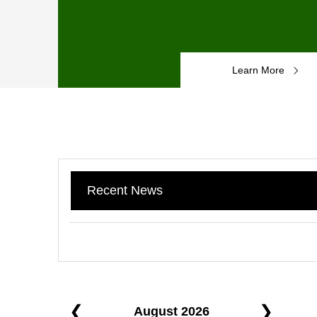
Learn More
Recent News
❮
❯
August 2026