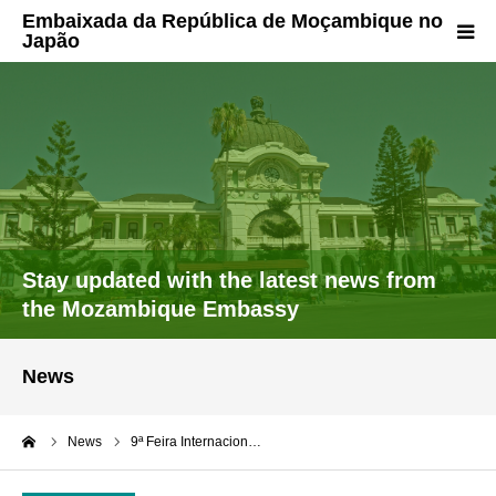
Sobre nós – Perfil do país
Português
Stay updated with the latest news from
the Mozambique Embassy
News
me
News
9ª Feira Internacion…